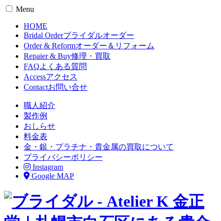
Menu
HOME
Bridal Order
ブライダルオーダー
Order & Reform
オーダー＆リフォーム
Repaier & Buy
修理・買取
FAQ
よくある質問
Access
アクセス
Contact
お問い合せ
職人紹介
製作例
おしらせ
料金表
金・銀・プラチナ・貴金属の買取について
プライバシーポリシー
Instagram
Google MAP