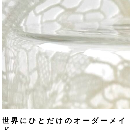
世
界
に
ひ
と
だ
け
の
オ
ー
ダ
ー
メ
イ
ド